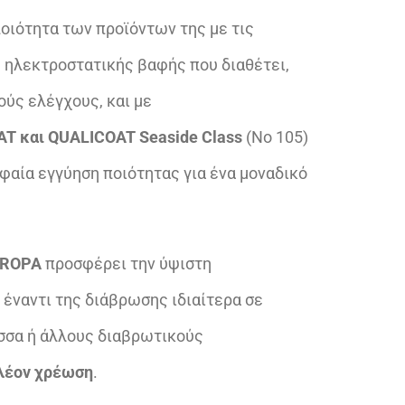
ποιότητα των προϊόντων της με τις
 ηλεκτροστατικής βαφής που διαθέτει,
ούς ελέγχους, και με
T και QUALICOAT Seaside Class
(Νο 105)
φαία εγγύηση ποιότητας για ένα μοναδικό
UROPA
προσφέρει την ύψιστη
s
έναντι της διάβρωσης ιδιαίτερα σε
σσα ή άλλους διαβρωτικούς
λέον χρέωση
.