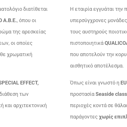
ατολόγιο διατίθεται
Η εταιρία εγγυάται την 
 Α.Β.Ε.
, όπου οι
υπερσύγχρονες μονάδες
χρώμα της αρεσκείας
τους αυστηρούς ποιοτικ
ων, οι οποίες
πιστοποιητικά
QUALICOA
άθε χρωματική
που αποτελούν την κορυ
αισθητικό αποτέλεσμα.
 SPECIAL EFFECT,
Όπως είναι γνωστό η
E
 διάθεση των
προστασία
Seaside clas
ή και αρχιτεκτονική
περιοχές κοντά σε θάλα
παράγοντες
χωρίς επιπ