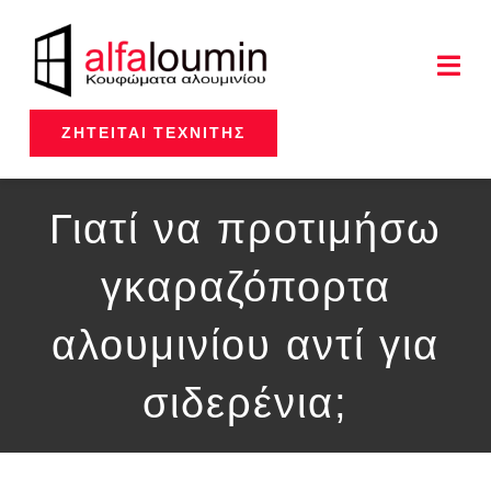
Μετάβαση
στο
Togg
Navi
περιεχόμενο
ΖΗΤΕΊΤΑΙ ΤΕΧΝΊΤΗΣ
Αρχική
Γιατί να προτιμήσω
Η Εταιρεία
γκαραζόπορτα
Υπηρεσίες
αλουμινίου αντί για
Προϊόντα
σιδερένια;
Έργα μας
Επικοινωνία