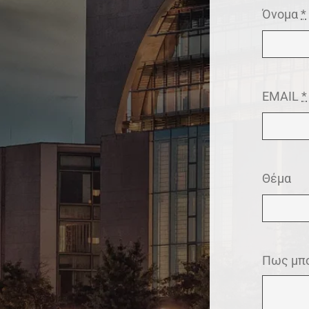
Όνομα
*
EMAIL
*
Θέμα
Πως μπο